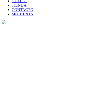
OUTLET
TIENDA
CONTACTO
MI CUENTA
Realice su pedido a
Casamaravilla