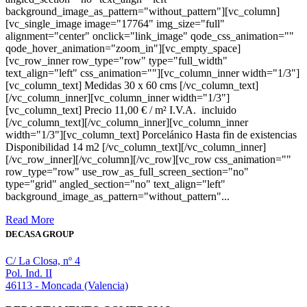
background_image_as_pattern="without_pattern"][vc_column]
[vc_single_image image="17764" img_size="full"
alignment="center" onclick="link_image" qode_css_animation=""
qode_hover_animation="zoom_in"][vc_empty_space]
[vc_row_inner row_type="row" type="full_width"
text_align="left" css_animation=""][vc_column_inner width="1/3"]
[vc_column_text] Medidas 30 x 60 cms [/vc_column_text]
[/vc_column_inner][vc_column_inner width="1/3"]
[vc_column_text] Precio 11,00 € / m² I.V.A. incluido
[/vc_column_text][/vc_column_inner][vc_column_inner
width="1/3"][vc_column_text] Porcelánico Hasta fin de existencias
Disponibilidad 14 m2 [/vc_column_text][/vc_column_inner]
[/vc_row_inner][/vc_column][/vc_row][vc_row css_animation=""
row_type="row" use_row_as_full_screen_section="no"
type="grid" angled_section="no" text_align="left"
background_image_as_pattern="without_pattern"...
Read More
DECASA GROUP
C/ La Closa, nº 4
Pol. Ind. II
46113 - Moncada (Valencia)