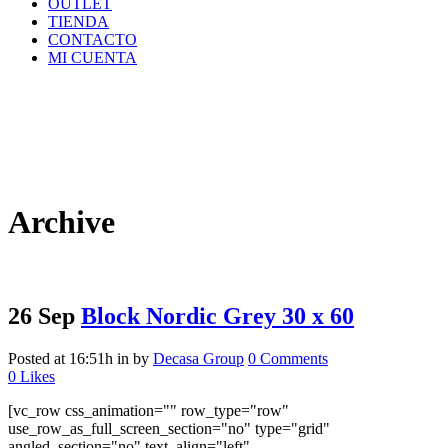
OUTLET
TIENDA
CONTACTO
MI CUENTA
Archive
26 Sep
Block Nordic Grey 30 x 60
Posted at 16:51h
in
by
Decasa Group
0 Comments
0
Likes
[vc_row css_animation="" row_type="row"
use_row_as_full_screen_section="no" type="grid"
angled_section="no" text_align="left"