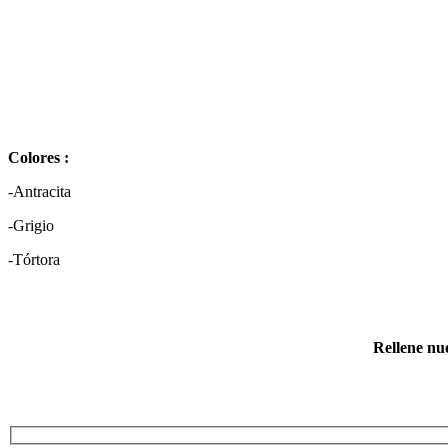
Colores :
-Antracita
-Grigio
-Tórtora
Rellene nue