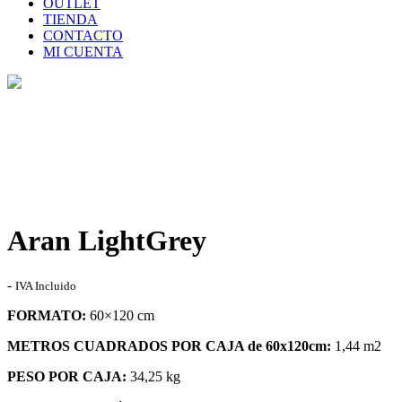
OUTLET
TIENDA
CONTACTO
MI CUENTA
Tienda
Home
>
Tienda
>
Aran LightGrey
Aran LightGrey
Rango
-
IVA Incluido
de
FORMATO:
60×120 cm
precios:
desde
METROS CUADRADOS POR CAJA de 60x120cm:
1,44 m2
17,95€
hasta
PESO POR CAJA:
34,25 kg
36,00€