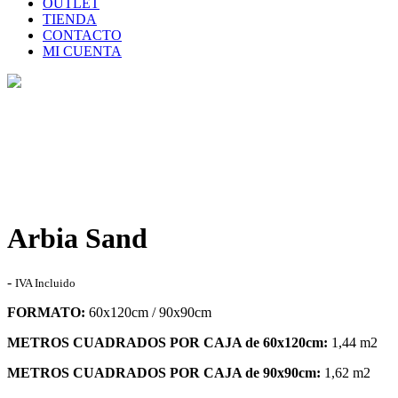
OUTLET
TIENDA
CONTACTO
MI CUENTA
Tienda
Home
>
Tienda
>
Arbia Sand
Arbia Sand
Rango
-
IVA Incluido
de
FORMATO:
60x120cm / 90x90cm
precios:
desde
METROS CUADRADOS POR CAJA de 60x120cm:
1,44 m2
17,95€
hasta
METROS CUADRADOS POR CAJA de 90x90cm:
1,62 m2
36,00€