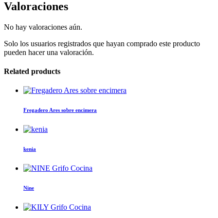
Valoraciones
No hay valoraciones aún.
Solo los usuarios registrados que hayan comprado este producto
pueden hacer una valoración.
Related products
Este
producto
tiene
Fregadero Ares sobre encimera
múltiples
variantes.
Las
opciones
kenia
se
pueden
elegir
en
la
Nine
página
de
producto