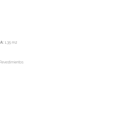
OUTLET
TIENDA
CONTACTO
MI CUENTA
A:
1,35 m2
Revestimientos