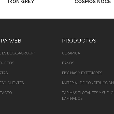
IKON GREY
COSMOS NOCE
PA WEB
PRODUCTOS
É ES DECASAGROUP?
CERÁMICA
DUCTOS
BAÑOS
RTAS
PISCINAS Y EXTERIORES
ESO CLIENTES
MATERIAL DE CONSTRUCCIÓN
TACTO
TARIMAS FLOTANTES Y SUELO
LAMINADOS