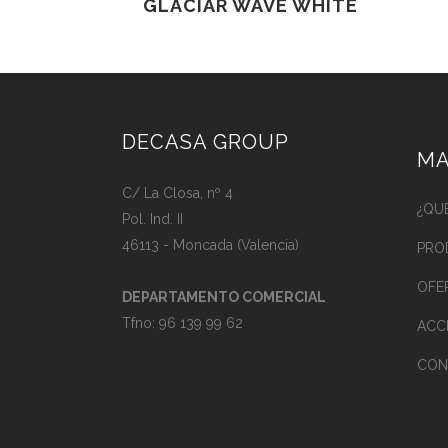
GLACIAR WAVE WHITE
DECASA GROUP
MA
C/ La Closa, nº 4
¿QU
Pol. Ind. II
46113 - Moncada (Valencia)
PRO
OFE
DEPARTAMENTO COMERCIAL
Tfno:
96 139 99 62
ACC
CON