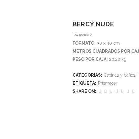
QUIENES SOMOS
PROVEEDORES
TIENDA
BERCY NUDE
IVA Incluido
Home
>
Tienda
>
Bercy Nude
FORMATO:
30 x 90 cm
METROS CUADRADOS POR CAJ
PESO POR CAJA:
20,22 kg
CATEGORÍAS:
Cocinas y baños
,
ETIQUETA:
Prismacer
SHARE ON: