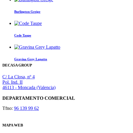
Burlington Greige
Este
producto
tiene
Code Taupe
múltiples
variantes.
Las
opciones
Gravina Grey Lapatto
se
DECASA GROUP
pueden
elegir
en
C/ La Closa, nº 4
la
Pol. Ind. II
página
46113 - Moncada (Valencia)
de
producto
DEPARTAMENTO COMERCIAL
Tfno:
96 139 99 62
MAPA WEB