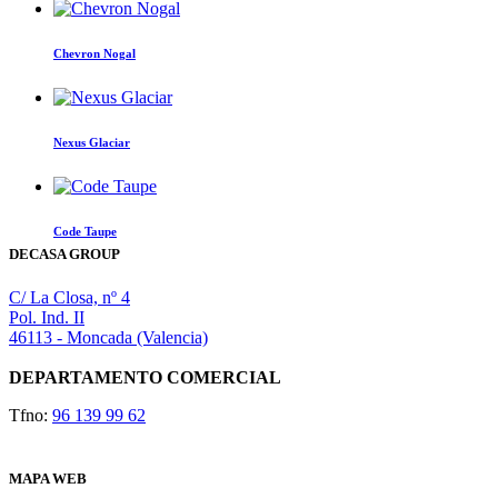
Chevron Nogal
Nexus Glaciar
Este
producto
tiene
Code Taupe
múltiples
DECASA GROUP
variantes.
Las
C/ La Closa, nº 4
opciones
Pol. Ind. II
se
46113 - Moncada (Valencia)
pueden
elegir
DEPARTAMENTO COMERCIAL
en
la
Tfno:
96 139 99 62
página
de
producto
MAPA WEB