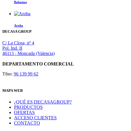
la
Bahamas
se
página
pueden
de
elegir
producto
en
la
Aroha
página
DECASA GROUP
de
producto
C/ La Closa, nº 4
Pol. Ind. II
46113 - Moncada (Valencia)
DEPARTAMENTO COMERCIAL
Tfno:
96 139 99 62
MAPA WEB
¿QUÉ ES DECASAGROUP?
PRODUCTOS
OFERTAS
ACCESO CLIENTES
CONTACTO