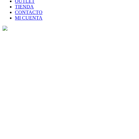
OUTLET
TIENDA
CONTACTO
MI CUENTA
Tienda
Home
>
Tienda
>
Elena