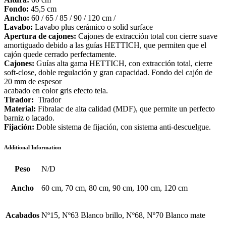
Fondo:
45,5 cm
Ancho:
60 / 65 / 85 / 90 / 120 cm /
Lavabo:
Lavabo plus cerámico o solid surface
Apertura de cajones:
Cajones de extracción total con cierre suave
amortiguado debido a las guías HETTICH, que permiten que el
cajón quede cerrado perfectamente.
Cajones:
Guías alta gama HETTICH, con extracción total, cierre
soft-close, doble regulación y gran capacidad. Fondo del cajón de
20 mm de espesor
acabado en color gris efecto tela.
Tirador:
Tirador
Material:
Fibralac de alta calidad (MDF), que permite un perfecto
barniz o lacado.
Fijación:
Doble sistema de fijación, con sistema anti-descuelgue.
Additional Information
Peso
N/D
Ancho
60 cm, 70 cm, 80 cm, 90 cm, 100 cm, 120 cm
Acabados
Nº15, Nº63 Blanco brillo, Nº68, Nº70 Blanco mate