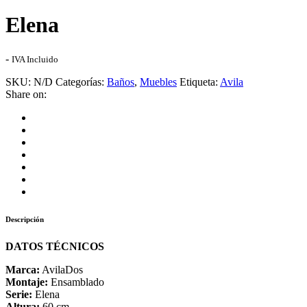
Elena
Rango
-
IVA Incluido
de
SKU:
N/D
Categorías:
Baños
,
Muebles
Etiqueta:
Avila
precios:
Share on:
desde
393,00€
hasta
518,00€
Descripción
DATOS TÉCNICOS
Marca:
AvilaDos
Montaje:
Ensamblado
Serie:
Elena
Altura:
60 cm