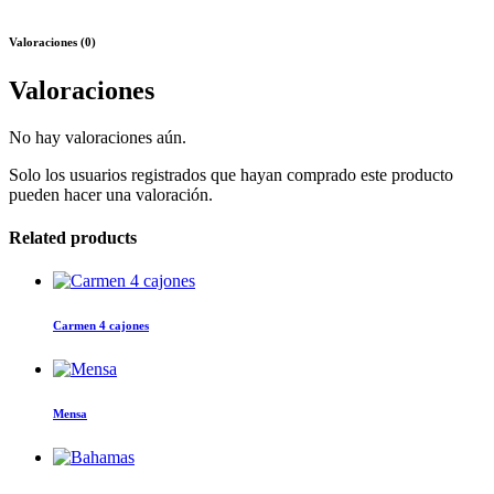
Valoraciones (0)
Valoraciones
No hay valoraciones aún.
Solo los usuarios registrados que hayan comprado este producto
pueden hacer una valoración.
Related products
Este
producto
tiene
Carmen 4 cajones
múltiples
variantes.
Este
Las
producto
opciones
tiene
Mensa
se
múltiples
pueden
variantes.
elegir
Las
en
opciones