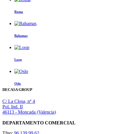
Roma
Bahamas
Este
producto
tiene
Loop
múltiples
variantes.
Las
opciones
Oslo
se
DECASA GROUP
pueden
elegir
en
C/ La Closa, nº 4
la
Pol. Ind. II
página
46113 - Moncada (Valencia)
de
producto
DEPARTAMENTO COMERCIAL
Tfno:
96 139 99 62