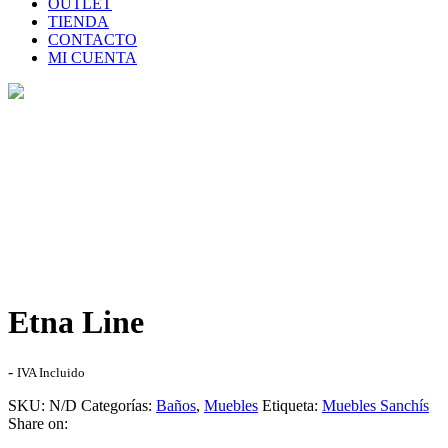
OUTLET
TIENDA
CONTACTO
MI CUENTA
Tienda
Home
>
Tienda
>
Etna Line
Etna Line
Rango
-
IVA Incluido
de
SKU:
N/D
Categorías:
Baños
,
Muebles
Etiqueta:
Muebles Sanchís
precios:
Share on:
desde
496,00€