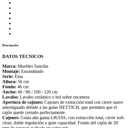
hasta
614,00€
Descripción
DATOS TÉCNICOS
Marca:
Muebles Sanchis
Montaje:
Ensamblado
Serie:
Etna
Altura:
56 cm
Fondo:
46 cm
Ancho:
60 / 80 / 100 / 120 cm
Lavabo:
Lavabo cerámico o bol sobre encimera
Apertura de cajones:
Cajones de extracción total con cierre suave
amortiguado debido a las guías HETTICH, que permiten que el
cajón quede cerrado perfectamente.
Cajones:
Guías alta gama GRASS, con extracción total, cierre soft-
close, doble regulación y gran capacidad. Fondo del cajón de 20
mm de espesor acabado en color gris.