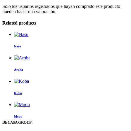
Solo los usuarios registrados que hayan comprado este producto
pueden hacer una valoración.
Related products
Este
producto
tiene
Nasu
múltiples
variantes.
Las
opciones
Aroha
se
pueden
Este
elegir
producto
en
tiene
la
Koba
múltiples
página
variantes.
de
Este
Las
producto
producto
opciones
tiene
Moon
se
múltiples
DECASA GROUP
pueden
variantes.
elegir
Las