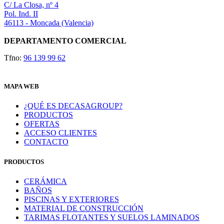
en
C/ La Closa, nº 4
opciones
la
Pol. Ind. II
se
página
46113 - Moncada (Valencia)
pueden
de
elegir
producto
DEPARTAMENTO COMERCIAL
en
la
Tfno:
96 139 99 62
página
de
producto
MAPA WEB
¿QUÉ ES DECASAGROUP?
PRODUCTOS
OFERTAS
ACCESO CLIENTES
CONTACTO
PRODUCTOS
CERÁMICA
BAÑOS
PISCINAS Y EXTERIORES
MATERIAL DE CONSTRUCCIÓN
TARIMAS FLOTANTES Y SUELOS LAMINADOS