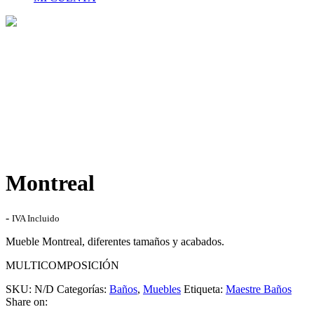
Tienda
Home
>
Tienda
>
Montreal
Montreal
Rango
-
IVA Incluido
de
Mueble Montreal, diferentes tamaños y acabados.
precios:
desde
MULTICOMPOSICIÓN
431,00€
hasta
SKU:
N/D
Categorías:
Baños
,
Muebles
Etiqueta:
Maestre Baños
651,00€
Share on: