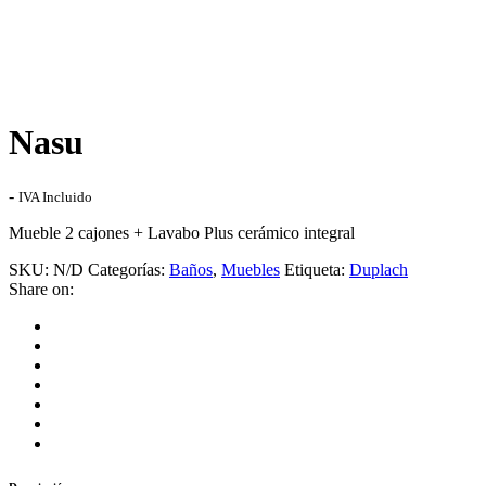
Nasu
Rango
-
IVA Incluido
de
Mueble 2 cajones + Lavabo Plus cerámico integral
precios:
desde
SKU:
N/D
Categorías:
Baños
,
Muebles
Etiqueta:
Duplach
270,00€
Share on:
hasta
340,00€