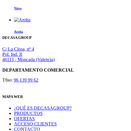
en
opciones
la
Nitro
se
página
pueden
de
elegir
producto
en
la
Aroha
página
DECASA GROUP
de
producto
C/ La Closa, nº 4
Pol. Ind. II
46113 - Moncada (Valencia)
DEPARTAMENTO COMERCIAL
Tfno:
96 139 99 62
MAPA WEB
¿QUÉ ES DECASAGROUP?
PRODUCTOS
OFERTAS
ACCESO CLIENTES
CONTACTO