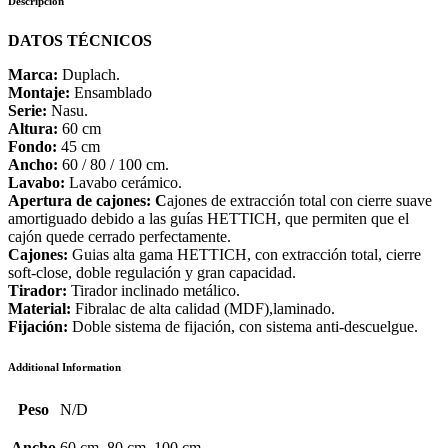
Descripción
DATOS TÉCNICOS
Marca:
Duplach.
Montaje:
Ensamblado
Serie:
Nasu.
Altura:
60 cm
Fondo:
45 cm
Ancho:
60 / 80 / 100 cm.
Lavabo:
Lavabo cerámico.
Apertura de cajones: C
ajones de extracción total con cierre suave
amortiguado debido a las guías HETTICH, que permiten que el
cajón quede cerrado perfectamente.
Cajones:
Guias alta gama HETTICH, con extracción total, cierre
soft-close, doble regulación y gran capacidad.
Tirador:
Tirador inclinado metálico.
Material:
Fibralac de alta calidad (MDF),laminado.
Fijación:
Doble sistema de fijación, con sistema anti-descuelgue.
Additional Information
Peso
N/D
Ancho
60 cm, 80 cm, 100 cm