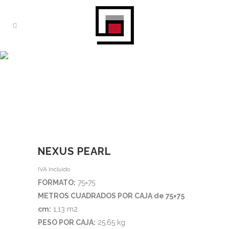
TIENDA
Home
>
Tienda
>
Nexus Pearl
NEXUS PEARL
IVA Incluido
FORMATO:
75×75
METROS CUADRADOS POR CAJA de 75×75
cm:
1,13 m2
PESO POR CAJA:
25,65 kg