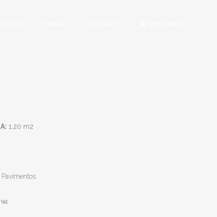
OUTLET
TIENDA
CONTACTO
MI CUENTA
A:
1,20 m2
Pavimentos