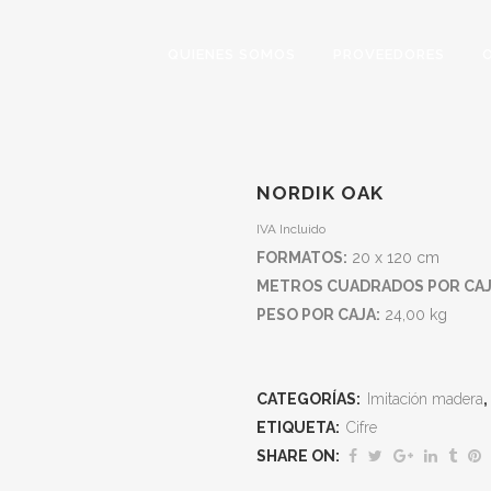
QUIENES SOMOS
PROVEEDORES
TIENDA
NORDIK OAK
IVA Incluido
FORMATOS:
20 x 120 cm
Home
>
Tienda
>
Nordik Oak
METROS CUADRADOS POR CAJ
PESO POR CAJA:
24,00 kg
CATEGORÍAS:
Imitación madera
,
ETIQUETA:
Cifre
SHARE ON: