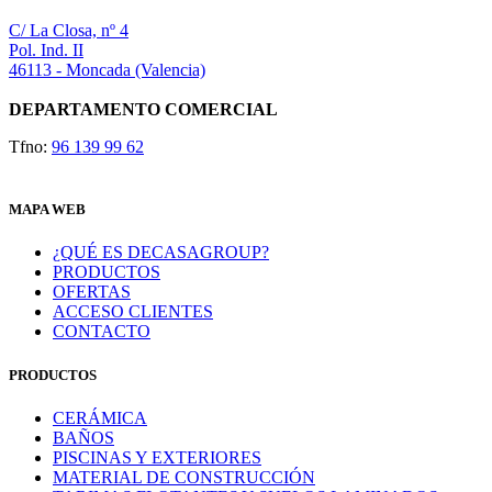
de
elegir
Las
producto
en
C/ La Closa, nº 4
opciones
la
Pol. Ind. II
se
página
46113 - Moncada (Valencia)
pueden
de
elegir
producto
DEPARTAMENTO COMERCIAL
en
la
Tfno:
96 139 99 62
página
de
producto
MAPA WEB
¿QUÉ ES DECASAGROUP?
PRODUCTOS
OFERTAS
ACCESO CLIENTES
CONTACTO
PRODUCTOS
CERÁMICA
BAÑOS
PISCINAS Y EXTERIORES
MATERIAL DE CONSTRUCCIÓN