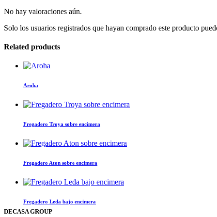
No hay valoraciones aún.
Solo los usuarios registrados que hayan comprado este producto pued
Related products
Aroha
Este
producto
tiene
Fregadero Troya sobre encimera
múltiples
variantes.
Este
Las
producto
opciones
tiene
Fregadero Aton sobre encimera
se
múltiples
pueden
variantes.
Este
elegir
Las
producto
en
opciones
tiene
la
Fregadero Leda bajo encimera
se
múltiples
página
DECASA GROUP
pueden
variantes.