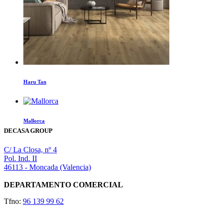
Haru Tan
Mallorca
DECASA GROUP
C/ La Closa, nº 4
Pol. Ind. II
46113 - Moncada (Valencia)
DEPARTAMENTO COMERCIAL
Tfno:
96 139 99 62