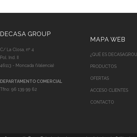
DECASA GROUP
MAPA WEB
C/ La Closa, nº 4
¿QUÉ ES DECASAGROU
Pol. Ind. II
46113 - Moncada (Valencia)
PRODUCTOS
OFERTAS
DEPARTAMENTO COMERCIAL
Tfno:
96 139 99 62
ACCESO CLIENTES
CONTACTO