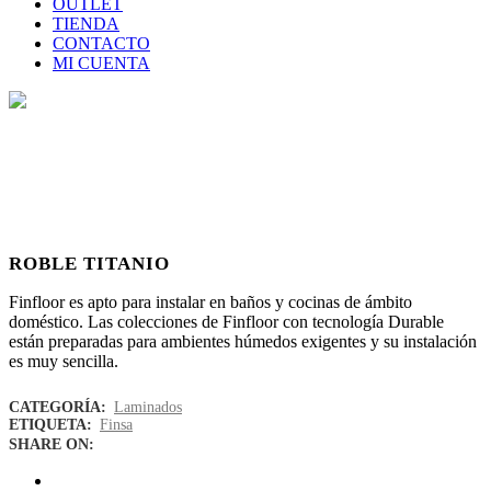
OUTLET
TIENDA
CONTACTO
MI CUENTA
Tienda
Home
>
Tienda
>
Roble Titanio
ROBLE TITANIO
Finfloor es apto para instalar en baños y cocinas de ámbito
doméstico. Las colecciones de Finfloor con tecnología Durable
están preparadas para ambientes húmedos exigentes y su instalación
es muy sencilla.
CATEGORÍA:
Laminados
ETIQUETA:
Finsa
SHARE ON: