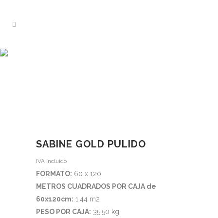
TIENDA
Home
>
Tienda
>
Sabine Gold Pulido
SABINE GOLD PULIDO
IVA Incluido
FORMATO:
60 x 120
METROS CUADRADOS POR CAJA de
60x120cm:
1,44 m2
PESO POR CAJA:
35,50 kg