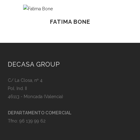
FATIMA BONE
DECASA GROUP
C/ La Closa, nº 4
Pol. Ind. II
46113 - Moncada (Valencia)
DEPARTAMENTO COMERCIAL
Tfno:
96 139 99 62