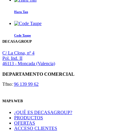
Haru Tan
Este
producto
tiene
Code Taupe
múltiples
DECASA GROUP
variantes.
Las
C/ La Closa, nº 4
opciones
Pol. Ind. II
se
46113 - Moncada (Valencia)
pueden
elegir
DEPARTAMENTO COMERCIAL
en
la
Tfno:
96 139 99 62
página
de
producto
MAPA WEB
¿QUÉ ES DECASAGROUP?
PRODUCTOS
OFERTAS
ACCESO CLIENTES