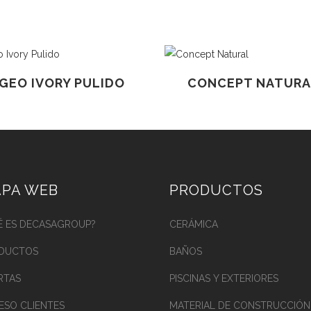
GEO IVORY PULIDO
CONCEPT NATURA
PA WEB
PRODUCTOS
É ES DECASAGROUP?
CERÁMICA
DUCTOS
BAÑOS
RTAS
PISCINAS Y EXTERIORES
ESO CLIENTES
MATERIAL DE CONSTRUCCIÓN