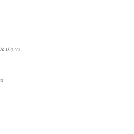
OUTLET
TIENDA
CONTACTO
MI CUENTA
A:
1,69 m2
os