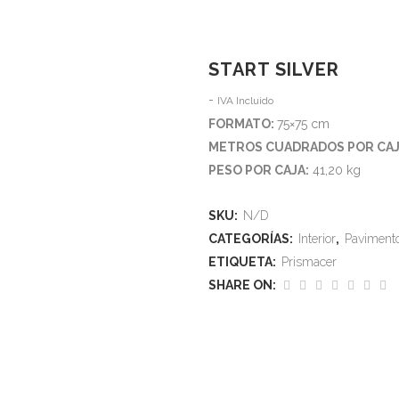
QUIENES SOMOS
PROVEEDORES
TIENDA
START SILVER
Rango
-
IVA Incluido
Home
>
Tienda
>
Start Silver
de
FORMATO:
75×75 cm
precios:
METROS CUADRADOS POR CAJ
desde
PESO POR CAJA:
41,20 kg
18,30€
hasta
SKU:
N/D
24,00€
CATEGORÍAS:
Interior
,
Paviment
ETIQUETA:
Prismacer
SHARE ON: