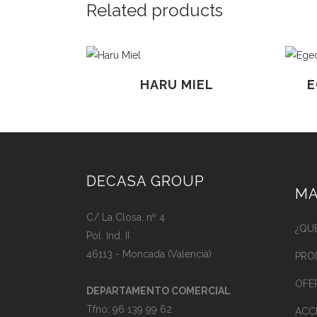
Related products
HARU MIEL
E
DECASA GROUP
MA
C/ La Closa, nº 4
¿QU
Pol. Ind. II
46113 - Moncada (Valencia)
PRO
OFE
DEPARTAMENTO COMERCIAL
Tfno:
96 139 99 62
ACC