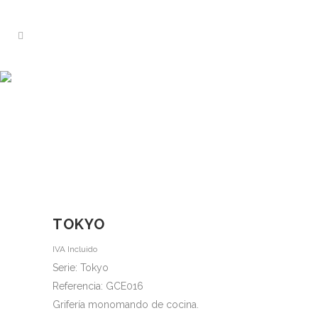
TIENDA
Home
>
Tienda
>
Tokyo
TOKYO
IVA Incluido
Serie: Tokyo
Referencia: GCE016
Grifería monomando de cocina.