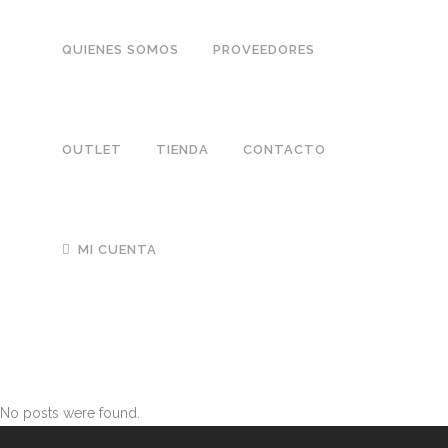
QUIENES SOMOS
PROVEEDORES
OUTLET
TIENDA
CONTACTO
MI CUENTA
No posts were found.