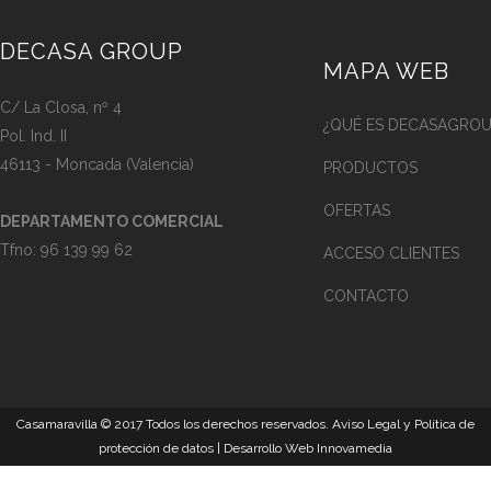
DECASA GROUP
MAPA WEB
C/ La Closa, nº 4
¿QUÉ ES DECASAGROU
Pol. Ind. II
46113 - Moncada (Valencia)
PRODUCTOS
OFERTAS
DEPARTAMENTO COMERCIAL
Tfno:
96 139 99 62
ACCESO CLIENTES
CONTACTO
Casamaravilla © 2017 Todos los derechos reservados.
Aviso Legal
y
Política de
protección de datos
| Desarrollo Web
Innovamedia