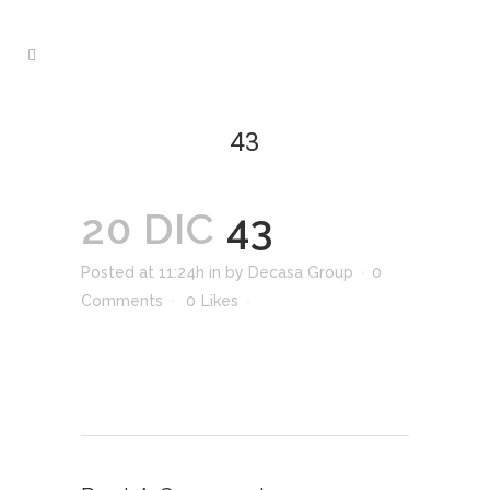
43
20 DIC
43
Posted at 11:24h
in
by
Decasa Group
0
Comments
0
Likes