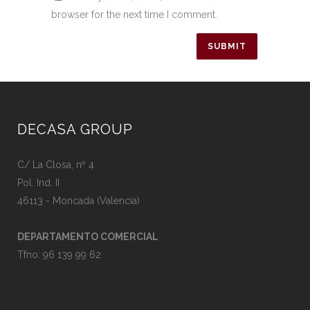
browser for the next time I comment.
DECASA GROUP
C/ La Closa, nº 4
Pol. Ind. II
46113 - Moncada (Valencia)
DEPARTAMENTO COMERCIAL
Tfno:
96 139 99 62