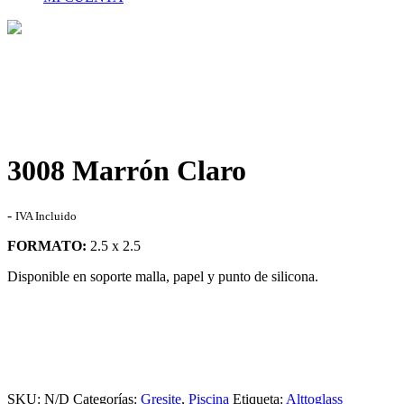
Tienda
Home
>
Tienda
>
3008 Marrón Claro
3008 Marrón Claro
Rango
-
IVA Incluido
de
FORMATO:
2.5 x 2.5
precios:
desde
Disponible en soporte malla, papel y punto de silicona.
31,30€
hasta
73,00€
SKU:
N/D
Categorías:
Gresite
,
Piscina
Etiqueta:
Alttoglass