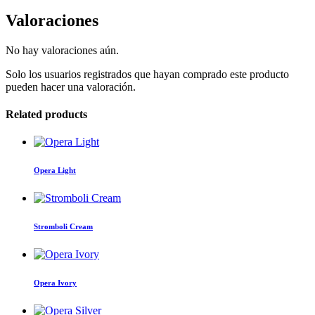
Valoraciones
No hay valoraciones aún.
Solo los usuarios registrados que hayan comprado este producto
pueden hacer una valoración.
Related products
Este
producto
tiene
Opera Light
múltiples
variantes.
Este
Las
producto
opciones
tiene
Stromboli Cream
se
múltiples
pueden
variantes.
Este
elegir
Las
producto
en
opciones
tiene
la
Opera Ivory
se
múltiples
página
pueden
variantes.
de
Este
elegir