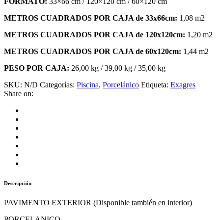
FORMATO:
33×66 cm / 120×120 cm / 60×120 cm
precios:
desde
METROS CUADRADOS POR CAJA de 33x66cm:
1,08 m2
31,30€
hasta
METROS CUADRADOS POR CAJA de 120x120cm:
1,20 m2
73,00€
METROS CUADRADOS POR CAJA de 60x120cm:
1,44 m2
PESO POR CAJA:
26,00 kg / 39,00 kg / 35,00 kg
SKU:
N/D
Categorías:
Piscina
,
Porcelánico
Etiqueta:
Exagres
Share on:
Descripción
PAVIMENTO EXTERIOR (Disponible también en interior)
PORCELANICO