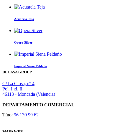
Este
producto
tiene
Acuarela Teja
múltiples
variantes.
Este
Las
producto
opciones
tiene
Opera Silver
se
múltiples
pueden
variantes.
elegir
Las
en
opciones
la
Imperial Siena Peldaño
se
página
DECASA GROUP
pueden
de
elegir
producto
en
C/ La Closa, nº 4
la
Pol. Ind. II
página
46113 - Moncada (Valencia)
de
producto
DEPARTAMENTO COMERCIAL
Tfno:
96 139 99 62
MAPA WEB