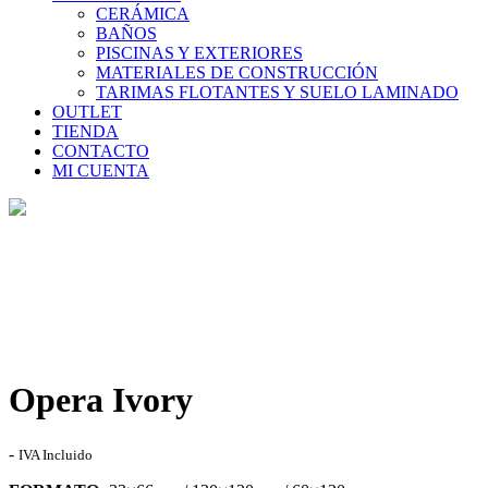
CERÁMICA
BAÑOS
PISCINAS Y EXTERIORES
MATERIALES DE CONSTRUCCIÓN
TARIMAS FLOTANTES Y SUELO LAMINADO
OUTLET
TIENDA
CONTACTO
MI CUENTA
Tienda
Home
>
Tienda
>
Opera Ivory
Opera Ivory
Rango
-
IVA Incluido
de