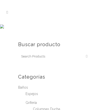
EXAGRES
Home
>
Exagres
Buscar producto
Categorías
Baños
Espejos
Grifería
Columnas Ducha