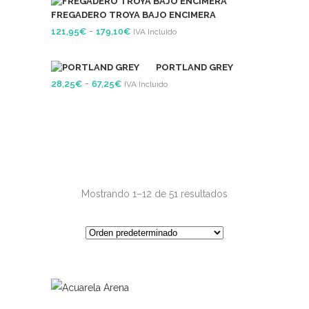
precios:
FREGADERO TROYA BAJO ENCIMERA
desde
Rango
-
121,95
€
179,10
€
IVA Incluido
140,50€
de
hasta
precios:
PORTLAND GREY
192,25€
Rango
-
28,25
€
67,25
€
desde
IVA Incluido
de
121,95€
precios:
hasta
desde
179,10€
28,25€
hasta
67,25€
Mostrando 1–12 de 51 resultados
Este