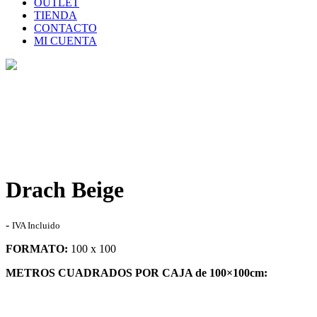
OUTLET
TIENDA
CONTACTO
MI CUENTA
Tienda
Home
>
Tienda
>
Drach Beige
Drach Beige
Rango
-
IVA Incluido
de
FORMATO:
100 x 100
precios:
desde
METROS CUADRADOS POR CAJA de 100×100
cm:
31,30€
hasta
73,00€