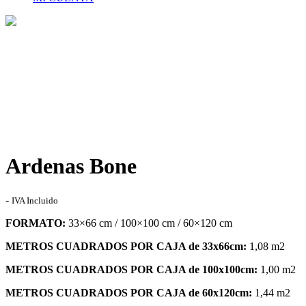
Tienda
Home
>
Tienda
>
Ardenas Bone
Ardenas Bone
Rango
-
IVA Incluido
de
FORMATO:
33×66 cm / 100×100 cm / 60×120 cm
precios:
desde
METROS CUADRADOS POR CAJA de 33x66cm:
1,08 m2
31,30€
hasta
METROS CUADRADOS POR CAJA de 100x100cm:
1,00 m2
73,00€
METROS CUADRADOS POR CAJA de 60x120cm:
1,44 m2