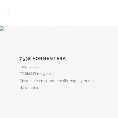
TIENDA
Home
>
Tienda
>
7538 Formentera
7538 FORMENTERA
Rango
-
IVA Incluido
de
FORMATO:
2.5 x 2.5
precios:
Disponible en soporte malla, papel y punto
desde
de silicona.
31,30€
hasta
73,00€