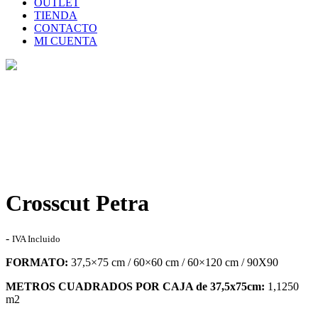
OUTLET
TIENDA
CONTACTO
MI CUENTA
Tienda
Home
>
Tienda
>
Crosscut Petra
Crosscut Petra
Rango
-
IVA Incluido
de
FORMATO:
37,5×75 cm / 60×60 cm / 60×120 cm / 90X90
precios:
desde
METROS CUADRADOS POR CAJA de 37,5x75cm:
1,1250
31,30€
m2
hasta
73,00€