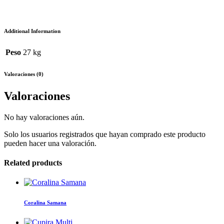
Additional Information
Peso
27 kg
Valoraciones (0)
Valoraciones
No hay valoraciones aún.
Solo los usuarios registrados que hayan comprado este producto
pueden hacer una valoración.
Related products
Este
producto
tiene
Coralina Samana
múltiples
variantes.
Este