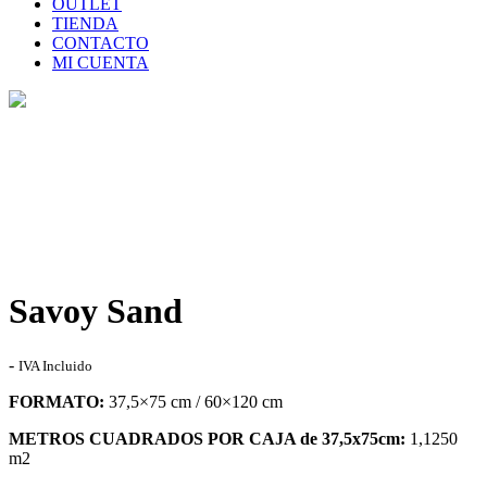
OUTLET
TIENDA
CONTACTO
MI CUENTA
Tienda
Home
>
Tienda
>
Savoy Sand
Savoy Sand
Rango
-
IVA Incluido
de
FORMATO:
37,5×75 cm / 60×120 cm
precios:
desde
METROS CUADRADOS POR CAJA de 37,5x75cm:
1,1250
31,30€
m2
hasta
73,00€