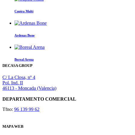
Las
producto
opciones
tiene
Cupira Multi
se
múltiples
pueden
variantes.
Este
elegir
Las
producto
en
opciones
tiene
la
Ardenas Bone
se
múltiples
página
pueden
variantes.
de
elegir
Las
producto
en
opciones
la
Boreal Arena
se
página
DECASA GROUP
pueden
de
elegir
producto
en
C/ La Closa, nº 4
la
Pol. Ind. II
página
46113 - Moncada (Valencia)
de
producto
DEPARTAMENTO COMERCIAL
Tfno:
96 139 99 62
MAPA WEB