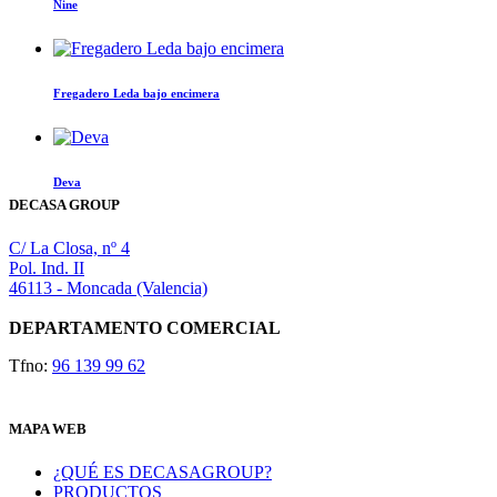
Nine
se
pueden
Este
elegir
producto
en
tiene
la
Fregadero Leda bajo encimera
múltiples
página
variantes.
de
Las
producto
opciones
Deva
se
DECASA GROUP
pueden
elegir
en
C/ La Closa, nº 4
la
Pol. Ind. II
página
46113 - Moncada (Valencia)
de
producto
DEPARTAMENTO COMERCIAL
Tfno:
96 139 99 62
MAPA WEB
¿QUÉ ES DECASAGROUP?
PRODUCTOS