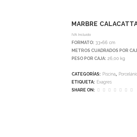
QUIENES SOMOS
PROVEEDORES
TIENDA
MARBRE CALACATT
IVA Incluido
Home
>
Tienda
>
Marbre Calacatta
FORMATO:
33×66 cm
METROS CUADRADOS POR CAJA
PESO POR CAJA:
26,00 kg
CATEGORÍAS:
Piscina
,
Porceláni
ETIQUETA:
Exagres
SHARE ON: