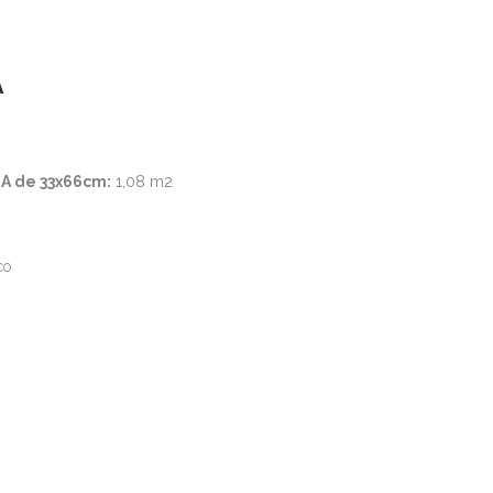
OUTLET
TIENDA
CONTACTO
MI CUENTA
A
 de 33x66cm:
1,08 m2
co